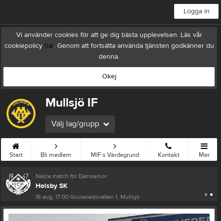
Logga in
Vi använder cookies för att ge dig bästa upplevelsen. Läs vår
cookiepolicy
här
. Genom att fortsätta använda tjänsten godkänner du
denna.
Okej
Mullsjö IF
Välj lag/grupp
Start
Bli medlem
MIF:s Värdegrund
Kontakt
Mer
Nästa match för Damsenior
Holsby SK
16 aug, 17:00
Gruveredsvallen 1, Mullsjö