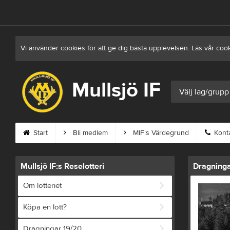
Vi använder cookies för att ge dig bästa upplevelsen. Läs vår coo
Mullsjö IF
Välj lag/grupp
Start
Bli medlem
MIF:s Värdegrund
Kont
Mullsjö IF:s Reselotteri
Dragning
Om lotteriet
Köpa en lott?
Dragningar 19/20