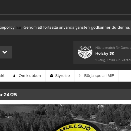
kiepolicy
här
. Genom att fortsätta använda tjänsten godkänner du denna.
Nästa match för Herrsenior
Nästa match för Damse
Inter Jönköping FC
Holsby SK
13 aug, 18:45
Rosenlunds IP 3, Jönköping
16 aug, 17:00
Gruvereds
akt
Om klubben
Styrelse
Börja spela i MIF
ar 24/25