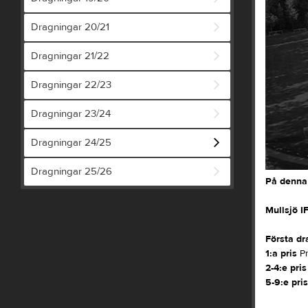
Dragningar 20/21
Dragningar 21/22
Dragningar 22/23
Dragningar 23/24
Dragningar 24/25
Dragningar 25/26
På denna 
Mullsjö I
Första dr
1:a pris
Pr
2-4:e pris
5-9:e pris