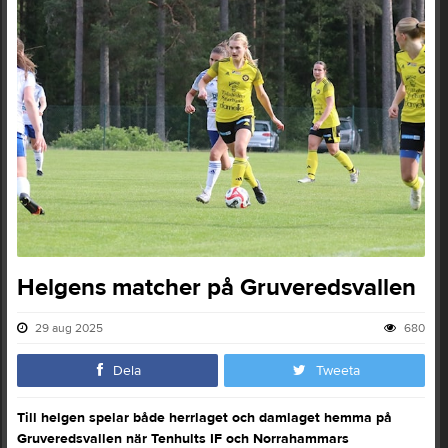
Helgens matcher på Gruveredsvallen
29 aug 2025
680
Dela
Tweeta
Till helgen spelar både herrlaget och damlaget hemma på
Gruveredsvallen när Tenhults IF och Norrahammars