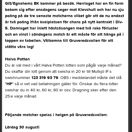
GIS/Egnahems BK kommer på besök. Herrlaget har en fin form
bakom sig efter onsdagens seger mot Klevshult och har nu sju
poäng på de tre senaste matcherna vilket gör att de nu endast
är två poäng ifrån kvalplatsen för chans på nytt kontrakt i Div-
5. Damlaget har inlett höstsäsongen med två raka förluster
och en vinst i söndagens match är ett måste för att hänga på i
toppen av tabellen. Välkomna till Gruveredsvallen för att
stötta våra lag!
Halva Potten
Du är väl med i vårt Halva Potten lotteri som pågår varje månad?
Du skaffar din lott genom att swisha in 20 kr till Mullsjö IF:s
swishnummer
123 319 93 79
. OBS i meddelandet måste det stå
"
HP
" så vi vet vad betalningen gäller för. Önskar du flera lotter
swishar du in 40 kr, 60 kr, 80 kr osv. Dragning sker efter den
25:e varje månad.
Följande matcher spelas i helgen på Gruveredsvallen:
Lördag 30 augusti