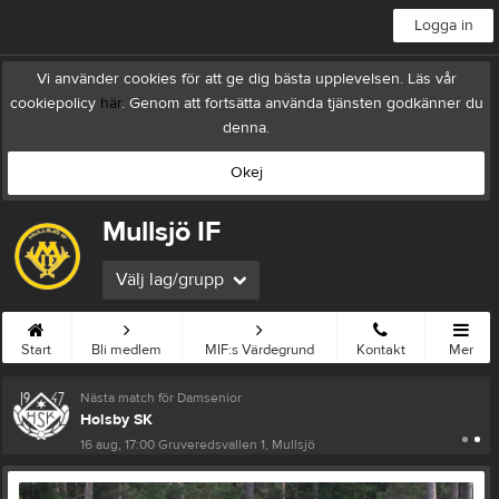
Logga in
Vi använder cookies för att ge dig bästa upplevelsen. Läs vår
cookiepolicy
här
. Genom att fortsätta använda tjänsten godkänner du
denna.
Okej
Mullsjö IF
Välj lag/grupp
Start
Bli medlem
MIF:s Värdegrund
Kontakt
Mer
Nästa match för Damsenior
Holsby SK
16 aug, 17:00
Gruveredsvallen 1, Mullsjö