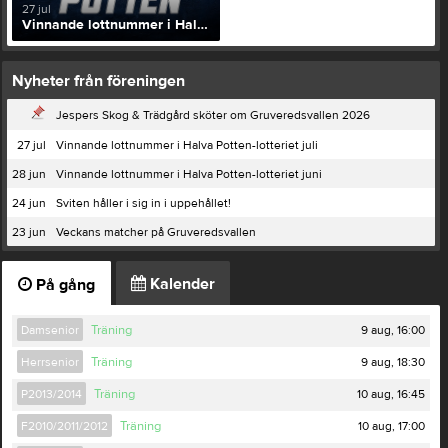
27 jul
Vinnande lottnummer i Halva Potten-lotteriet juli
Nyheter från föreningen
Jespers Skog & Trädgård sköter om Gruveredsvallen 2026
27 jul
Vinnande lottnummer i Halva Potten-lotteriet juli
28 jun
Vinnande lottnummer i Halva Potten-lotteriet juni
24 jun
Sviten håller i sig in i uppehållet!
23 jun
Veckans matcher på Gruveredsvallen
Kalender
På gång
9 aug, 16:00
Damsenior
Träning
9 aug, 18:30
Herrsenior
Träning
10 aug, 16:45
P2013/2014
Träning
10 aug, 17:00
F2010/2011/2012
Träning