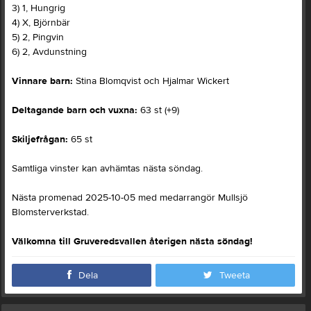
3) 1, Hungrig
4) X, Björnbär
5) 2, Pingvin
6) 2, Avdunstning
Vinnare barn:
Stina Blomqvist och Hjalmar Wickert
Deltagande barn och vuxna:
63 st (+9)
Skiljefrågan:
65 st
Samtliga vinster kan avhämtas nästa söndag.
Nästa promenad 2025-10-05 med medarrangör Mullsjö
Blomsterverkstad.
Välkomna till Gruveredsvallen återigen nästa söndag!
Dela
Tweeta