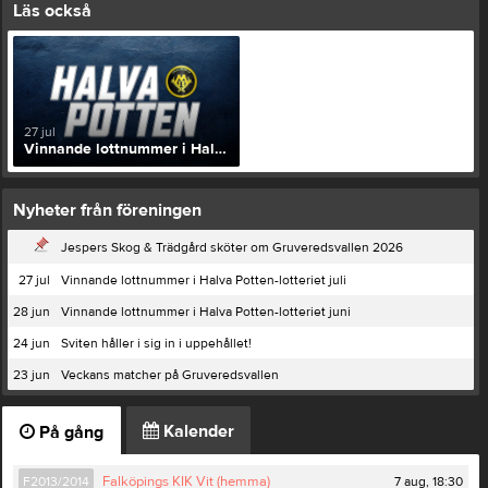
Läs också
27 jul
Vinnande lottnummer i Halva Potten-lotteriet juli
Nyheter från föreningen
Jespers Skog & Trädgård sköter om Gruveredsvallen 2026
27 jul
Vinnande lottnummer i Halva Potten-lotteriet juli
28 jun
Vinnande lottnummer i Halva Potten-lotteriet juni
24 jun
Sviten håller i sig in i uppehållet!
23 jun
Veckans matcher på Gruveredsvallen
Kalender
På gång
7 aug, 18:30
F2013/2014
Falköpings KIK Vit (hemma)