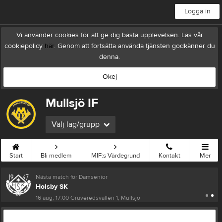
Logga in
Vi använder cookies för att ge dig bästa upplevelsen. Läs vår
cookiepolicy
här
. Genom att fortsätta använda tjänsten godkänner du
denna.
Okej
Mullsjö IF
Välj lag/grupp
Start
Bli medlem
MIF:s Värdegrund
Kontakt
Mer
Nästa match för Damsenior
Holsby SK
16 aug, 17:00
Gruveredsvallen 1, Mullsjö