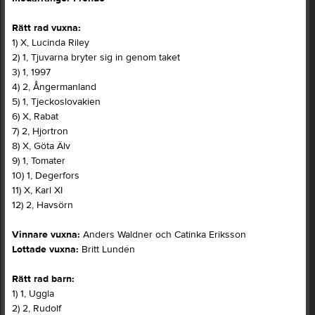
Rätt rad vuxna:
1) X, Lucinda Riley
2) 1, Tjuvarna bryter sig in genom taket
3) 1, 1997
4) 2, Ångermanland
5) 1, Tjeckoslovakien
6) X, Rabat
7) 2, Hjortron
8) X, Göta Älv
9) 1, Tomater
10) 1, Degerfors
11) X, Karl XI
12) 2, Havsörn
Vinnare vuxna:
Anders Waldner och Catinka Eriksson
Lottade vuxna:
Britt Lundén
Rätt rad barn:
1) 1, Uggla
2) 2, Rudolf